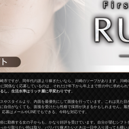
崎市ですが、同年代の誰より稼ぎたいなら、川崎のソープがあります。川崎の
年齢に関係なく応募しているのは、それだけ年下から年上まで世の中に求められ
るし、生活水準はリッチ層に早変わりです
。
スやスタイルより、内面を最優先にして面接を行っています。これは見た目
に自信がなくても、面接を受けたら性格で採用が決まるかもしれません。履
。応募はメールやLINEでもできる、今時な対応です。
俗に勤務する女の子からも、かなり好評を受けています。自分が望むシフト
っかり取りたい時は取り、バリバリ稼ぎたいときは一日中入り浸っても構い