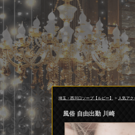
埼玉・西川口ソープ【ルビー】
>
人気アク
風俗 自由出勤 川崎