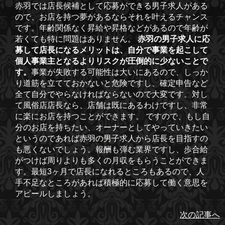
赤羽では店長候補として応募ができる男子求人がある
ので、お店を持つ夢があるならそれを叶えるチャンス
です。年齢関係なく昇給や昇格などがあるので年齢が
若くても特に問題はありません。
赤羽の男子求人に応
募して店長になるメリットは、自分で事業を起こして
個人事業主となるよりリスクが圧倒的に少ないことで
す。
事業が失敗する可能性は大いにあるので、しっか
り道筋を立てておかないと危険ですし、確定申告など
全て自分でやらなければならないので大変です。対し
て風俗店店長なら、店舗は既にあるわけですし、非常
に楽にお店を持つことができます。 ですので、もし自
分のお店を持ちたい、オーナーとしてやっていきたい
というのであれば赤羽の男子求人から店長を目指すの
も悪くないでしょう。報酬も弾む業界ですし、歩合給
がつけば周りよりも多くの月収をもらうことができま
す。最短3ヶ月で店長になれるところもあるので、人
手不足なところがあれば積極的に応募して働く意思を
アピールしましょう。
次の記事へ