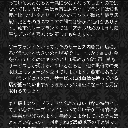
っている人となると一気に少なくなってしまうのでは
ないでしょうか。実は蕨市にあるソープランドは知名
度に比べて料金とサービスのバランスが取れた優良店
揃いだとその道のマニアの間では密かに定評がありま
す。蕨市のソープランドでは、アナル舐めのような濃
厚なプレイも喜んで対応してもらえます。
ソープランドといってもそのサービス内容には店によ
るバラつきが大きいのが現実です。せっかく高いお金
を払っているのにキスやアナル舐めがNGで画一的な
サービスしか受けられないとなると、他の風俗での失
敗以上にダメージを受けてしまいます。蕨市にあるソ
ープランドはその点、
サービスには自信を持っている
店が揃っています
から遠方からの遠征になっても元は
取れるでしょう。
また蕨市のソープランドで忘れてはいけない特徴とし
て、都心のソープランドと比べて若い子が圧倒的に多
い事実が挙げられます。年齢をごまかしている子もほ
とんどいないので、指定すれば25歳以下の子と遊ぶこ