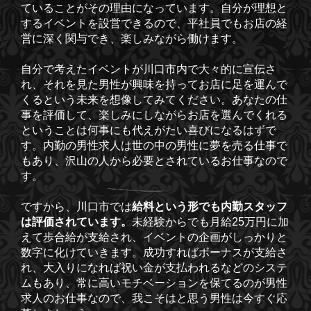
ていることがその理由になっています。自分が理想と
するイベントを設営できるので、平社員でもお店の経
営に深く関与でき、楽しみながら働けます。
自分で考えたイベントが川口市内で大々的に宣伝さ
れ、それを見た男性が興味を持ってお店に足を運んで
くるという未来を想像してみてください。あなたの仕
事を評価して、楽しみにしながらお店を選んでくれる
ということは何事にも代えがたい喜びになるはずで
す。内勤の男性求人は世の中の男性に夢を売る仕事で
もあり、沢山の人から必要とされているお仕事なので
す。
ですから、川口市では
給料という形でも内勤スタッフ
は評価されています。
未経験からでも月給25万円に加
えて歩合給が支給され、イベントの企画がしっかりと
数字に化けていきます。成功すればボーナスが支給さ
れ、大入りになれば祝い金が支払われるなどのシステ
ムもあり、常に高いモチベーションを保てるのが男性
求人のお仕事なので、我こそはと思う男性は今すぐ応