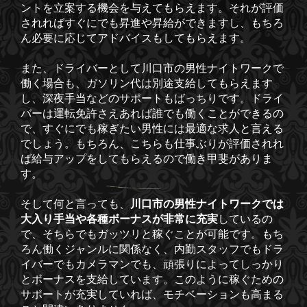
ントを立案する機会を与えてもらえます。それが評価
されればすぐにでも昇進や昇給ができますし、もちろ
ん必要に応じてアドバイスもしてもらえます。
また、ドライバーとして川口市の男性ナイトワークで
働く場合も、ガソリン代は別途支給してもらえます
し、深夜手当などのサポートもばっちりです。ドライ
バーは運転免許さえあれば誰でも働くことができるの
で、すぐにでも稼ぎたい男性には最適な求人と言える
でしょう。もちろん、こちらも仕事ぶりが評価されれ
ば給与アップをしてもらえるので働き甲斐がありま
す。
そして何と言っても、
川口市の男性ナイトワークでは
大入り手当や各種ボーナスが非常に充実
しているの
で、そちらでもガッツリと稼ぐことが可能です。もち
ろん働くジャンルに関係なく、内勤スタッフでもドラ
イバーでもカメラマンでも、頑張りによってしっかり
とボーナスを支給しています。このように稼ぐための
サポートが充実していれば、モチベーションも高まる