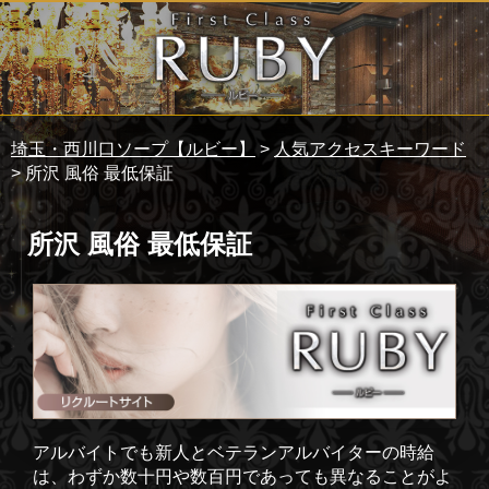
埼玉・西川口ソープ【ルビー】
>
人気アクセスキーワード
> 所沢 風俗 最低保証
所沢 風俗 最低保証
アルバイトでも新人とベテランアルバイターの時給
は、わずか数十円や数百円であっても異なることがよ