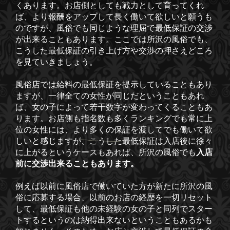
くあります。お店側としても戦力として育ってくれ
ば、より報酬をアップして長く働いて欲しいと願うも
のですが、風俗でも同じような理屈で最低保証の交渉
が出来ることもあります。ここでは所沢の風俗でも、
こうした最低保証の引き上げ方や交渉の押さえどころ
を見ていきましょう。
風俗店では給料の最低保証を提示していることもあり
ますが、一律全ての女性が同じだということもあれ
ば、女の子によって若干数字が変わってくることもあ
ります。お店側も指名数も多くランキングでも常に上
位の女性には、より多くの保証を渡してでも働いて欲
しいと感じますが、こうした最低保証は入店後に徐々
に上がるというケースもあれば、所沢の風俗でも
入店
前に交渉出来ることもあります。
例えば以前に風俗店で働いていた方が新たに所沢の風
俗に応募する場合、以前のお店の経歴を一切リセット
して、最低保証も他の未経験の女の子と同列でスター
トするというのは納得出来ないということもあるかも