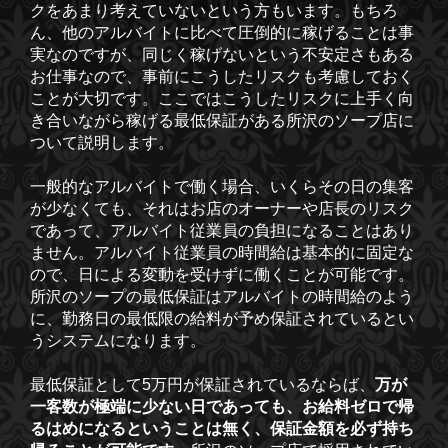
クをあまり考えていないという方もいます。もちろ
ん、他のアルバイトに比べて圧倒的に稼げることは事
実なのですが、同じく稼げないという不安定さもある
お仕事なので、事前にこうしたリスクも考慮しておく
ことが大切です。ここではこうしたリスクに上手く向
き合いながら稼げる最低保証がある所沢のソープ店に
ついて説明します。
一般的なアルバイトで働く場合、いくらその日の集客
が少なくても、それはお店のオーナーや店長のリスク
であって、アルバイト従業員の負担になることはあり
ません。アルバイト従業員の時間給は基本的に固定な
ので、日による変動を受けずに働くことが可能です。
所沢のソープの最低保証はアルバイトの時間給のよう
に、勤務日の最低限の給料が予め保証されているとい
うシステムになります。
最低保証として5万円が保証されているならば、
万が
一客数が極端に少ない日であっても、お給料ゼロで帰
るはめになるということは無く、保証金額を必ず持ち