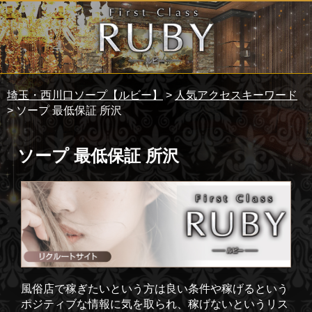
埼玉・西川口ソープ【ルビー】
>
人気アクセスキーワード
> ソープ 最低保証 所沢
ソープ 最低保証 所沢
風俗店で稼ぎたいという方は良い条件や稼げるという
ポジティブな情報に気を取られ、稼げないというリス